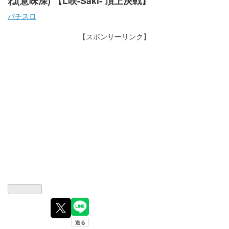
ね(意味深) 【L咲-Saki- 頂上決戦】
パチスロ
【スポンサーリンク】