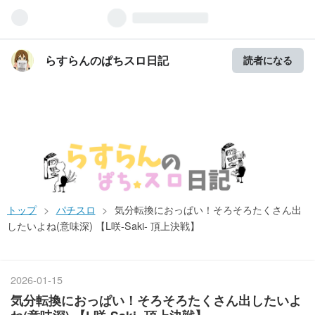
MENU
らすらんのぱちスロ日記
読者になる
トップ
>
パチスロ
>
気分転換におっぱい！そろそろたくさん出
したいよね(意味深) 【L咲-Saki- 頂上決戦】
2026
-
01
-
15
気分転換におっぱい！そろそろたくさん出したいよ