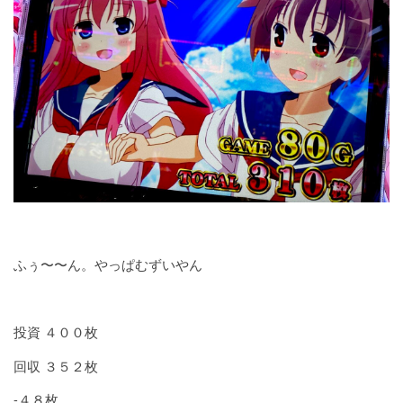
ふぅ〜〜ん。やっぱむずいやん
投資 ４００枚
回収 ３５２枚
-４８枚